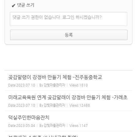
댓글 쓰기
✔
댓글 쓰기 권한이 없습니다. 로그인 하시겠습니까?
곶감말랭이 강정바 만들기 체험 -진주동중학교
Date
2023.07.10
By
감빛마을관리자
Views
1810
미래교육육원 연계 곶감말래이 강정바 만들기 체험 -가례초
Date
2023.07.10
By
감빛마을관리자
Views
12488
덕실주민한마음잔치
Date
2023.05.04
By
감빛마을관리자
Views
1147