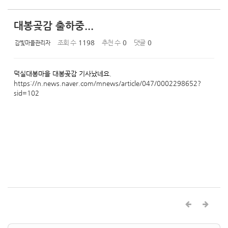
대봉곶감 출하중...
조회 수
1198
추천 수
0
댓글
0
감빛마을관리자
덕실대봉마을 대봉곶감 기사났네요.
https://n.news.naver.com/mnews/article/047/0002298652?
sid=102