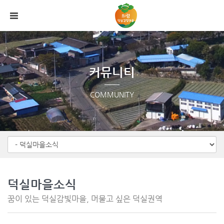
Sketchbook5, 스케치북5
Sketchbook5, 스케치북5
메뉴 건너뛰기
커뮤니티
COMMUNITY
덕실마을소식
꿈이 있는 덕실감빛마을, 머물고 싶은 덕실권역