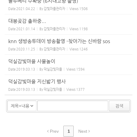
블루베리 수확중 (6시내고향 촬영)
Date
2021.04.22
By
감빛마을관리자
Views
1506
대봉곶감 출하중...
Date
2021.01.14
By
감빛마을관리자
Views
1198
knn 생방송투데이 방송촬영 -찾아가는 신바람 sos
Date
2020.11.25
By
감빛마을관리자
Views
1246
덕실감빛마을 사물놀이
Date
2019.03.13
By
덕실감빛마을
Views
1594
덕실감빛마을 지신밟기 행사
Date
2019.03.13
By
덕실감빛마을
Views
1377
검색
Prev
1
Next