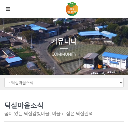
Sketchbook5, 스케치북5
Sketchbook5, 스케치북5
메뉴 건너뛰기
커뮤니티
COMMUNITY
덕실마을소식
꿈이 있는 덕실감빛마을, 머물고 싶은 덕실권역