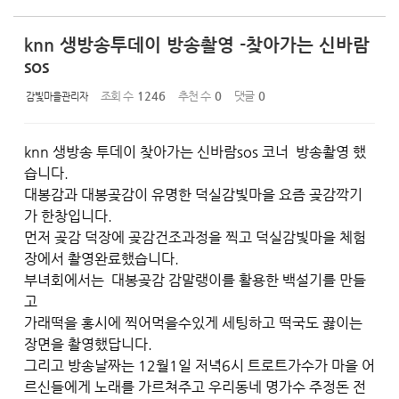
knn 생방송투데이 방송촬영 -찾아가는 신바람
sos
조회 수
1246
추천 수
0
댓글
0
감빛마을관리자
knn 생방송 투데이 찾아가는 신바람sos 코너
방송촬영 했
습니다.
대봉감과 대봉곶감이 유명한 덕실감빛마을 요즘 곶감깍기
가 한창입니다.
먼저 곶감 덕장에 곶감건조과정을 찍고 덕실감빛마을 체험
장에서 촬영완료했습니다.
부녀회에서는
대봉곶감 감말랭이를 활용한 백설기를 만들
고
가래떡을 홍시에 찍어먹을수있게 세팅하고 떡국도 끓이는
장면을 촬영했답니다.
그리고 방송날짜는 12월1일 저녁6시 트로트가수가 마을 어
르신들에게 노래를 가르쳐주고 우리동네 명가수 주정돈 전