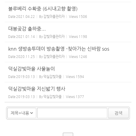
블루베리 수확중 (6시내고향 촬영)
Date
2021.04.22
By
감빛마을관리자
Views
1506
대봉곶감 출하중...
Date
2021.01.14
By
감빛마을관리자
Views
1198
knn 생방송투데이 방송촬영 -찾아가는 신바람 sos
Date
2020.11.25
By
감빛마을관리자
Views
1246
덕실감빛마을 사물놀이
Date
2019.03.13
By
덕실감빛마을
Views
1594
덕실감빛마을 지신밟기 행사
Date
2019.03.13
By
덕실감빛마을
Views
1377
검색