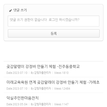
댓글 쓰기
✔
댓글 쓰기 권한이 없습니다. 로그인 하시겠습니까?
곶감말랭이 강정바 만들기 체험 -진주동중학교
Date
2023.07.10
By
감빛마을관리자
Views
1810
미래교육육원 연계 곶감말래이 강정바 만들기 체험 -가례초
Date
2023.07.10
By
감빛마을관리자
Views
12484
덕실주민한마음잔치
Date
2023.05.04
By
감빛마을관리자
Views
1147