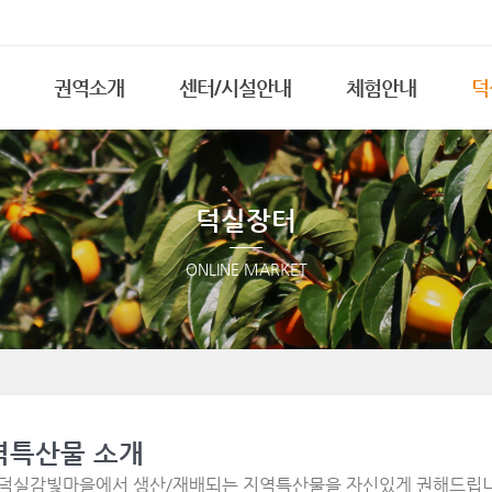
메뉴 건너뛰기
권역소개
센터/시설안내
체험안내
덕
인사말
전경보기
체험프로그램
지
마을소개
체험장(세미나실)
예약하기
특
덕실장터
지역현황
찜질방
권역사업안내
부대시설
ONLINE MARKET
브랜드소개
숙박안내 및 예약
찾아오시는길
이용요금표
역특산물 소개
 덕실감빛마을에서 생산/재배되는 지역특산물을 자신있게 권해드립니