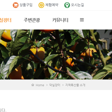
상품구입
체험예약
오시는길
실장터
주변관광
커뮤니티
역특산물 소개
전체보기
공지사항
산물 구입
충익사
덕실마을소식
수암사
갤러리
구름다리
자유게시판
의병 박물관
곤충 생태학습관
Home
덕실장터
지역특산물 소개
다.