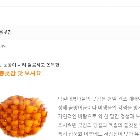
봉곶감
권역
얀 눈꽃이 내려 달콤하고 쫀득한
봉곶감 맛 보셔요
덕실대봉마을의 곶감은 천일 건조 재배되
성해 곰팡이균이나 미생물의 감염을 방
자연적인 바람으로 약 한 달간 정성과 
조시켜면 곶감의 당질과 육질의 쫄깃한 맛
특히 상품화 이후에도 저장성이 낮아 유통