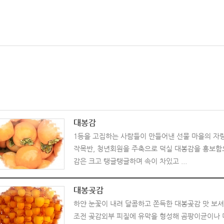
대봉감
1등을 고집하는 사람들이 만들어낸 선물 마을의 자
작목반, 청년회원을 주축으로 덕실 대봉감을 홍보함
감은 크고 탱글탱글하며 속이 차있고 ...
대봉곶감
하얀 눈꽃이 내려 달콤하고 쫀득한 대봉곶감 맛 보셔
조전 곶감외부 피질에 유막을 형성해 곰팡이균이나