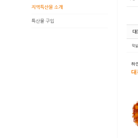
지역특산물 소개
특산물 구입
대
덕실
하
대