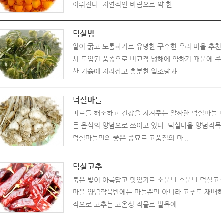
이뤄진다. 자연적인 바람으로 약 한 ...
덕실밤
알이 굵고 도톰하기로 유명한 구수한 우리 마을 추
서 도입된 품종으로 비교적 냉해에 약하기 때문에 
산 기슭에 자리잡고 충분한 일조량과 ...
덕실마늘
피로를 해소하고 건강을 지켜주는 알싸한 덕실마늘 
든 음식의 양념으로 쓰이고 있다. 덕실마을 양념작
덕실마늘만의 좋은 종묘로 고품질의 마...
덕실고추
붉은 빛이 아름답고 맛있기로 소문난 소문난 덕실고
마을 양념작목반에는 마늘뿐만 아니라 고추도 재배하
적으로 고추는 고온성 작물로 발육에 ...