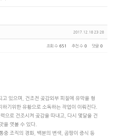
2017.12.18 23:28
조회 수
651
추천 수
0
댓글
0
고 있으며, 건조전 곶감외부 피질에 유막을 형
지하기위한 유황으로 소독하는 작업이 이뤄진다.
노력으로 건조시켜 곶감을 따내고, 다시 몇달을 건
을 엿볼 수 있다.
중 조직의 경화, 백분의 변색, 곰팡이 증식 등