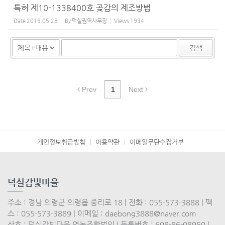
특허 제10-1338400호 곶감의 제조방법
Date
2019.05.28
By
덕실권역사무장
Views
1934
검색
Prev
1
Next
개인정보취급방침
이용약관
이메일무단수집거부
덕실감빛마을
주소 : 경남 의령군 의령읍 중리로 18 | 전화 : 055-573-3888 | 팩
스 : 055-573-3889 | 이메일 : daebong3888@naver.com
상호 : 덕실감빛마을 영농조합법인 | 등록번호 : 608-86-08950 |