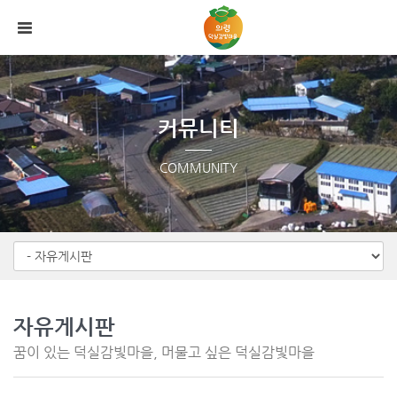
Sketchbook5, 스케치북5
Sketchbook5, 스케치북5
메뉴 건너뛰기
커뮤니티
COMMUNITY
자유게시판
꿈이 있는 덕실감빛마을, 머물고 싶은 덕실감빛마을