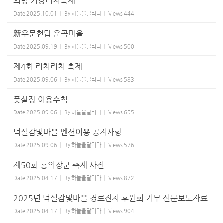
의령 기강리치축제
Date
2025.10.01
By
하늘을달리다
Views
444
新우문현답 운곡마을
Date
2025.09.19
By
하늘을달리다
Views
500
제4회 리치리치 축제
Date
2025.09.06
By
하늘을달리다
Views
583
풋살장 이용수칙
Date
2025.09.06
By
하늘을달리다
Views
655
덕실감빛마을 펜션이용 공지사항
Date
2025.09.06
By
하늘을달리다
Views
576
제50회 홍의장군 축제 사진
Date
2025.04.17
By
하늘을달리다
Views
872
2025년 덕실감빛마을 경로잔치 후원회 기부 신문보도자료
Date
2025.04.17
By
하늘을달리다
Views
904