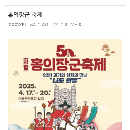
홍의장군 축제
조회 수
231
추천 수
0
댓글
0
하늘을달리다