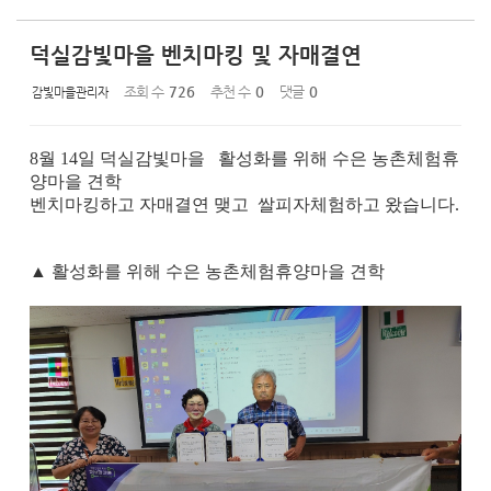
덕실감빛마을 벤치마킹 및 자매결연
조회 수
726
추천 수
0
댓글
0
감빛마을관리자
8월 14일 덕실감빛마을
활성화를 위해 수은
농촌체험휴
양마을 견학
벤치마킹하고 자매결연 맺고 쌀피자체험하고 왔습니다.
▲ 활성화를 위해 수은
농촌체험휴양마을 견학