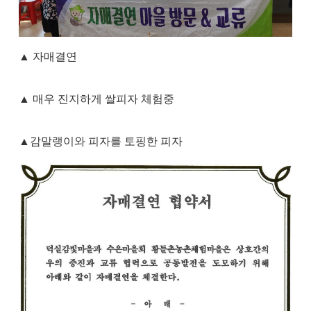
▲ 자매결연
▲ 매우 진지하게 쌀피자 체험중
▲감말랭이와 피자를 토핑한 피자