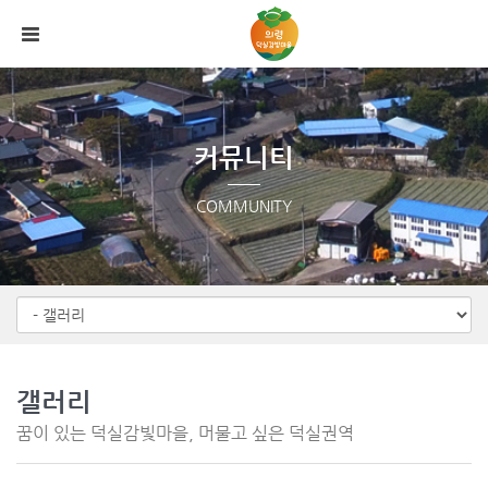
Sketchbook5, 스케치북5
Sketchbook5, 스케치북5
메뉴 건너뛰기
커뮤니티
COMMUNITY
갤러리
꿈이 있는 덕실감빛마을, 머물고 싶은 덕실권역