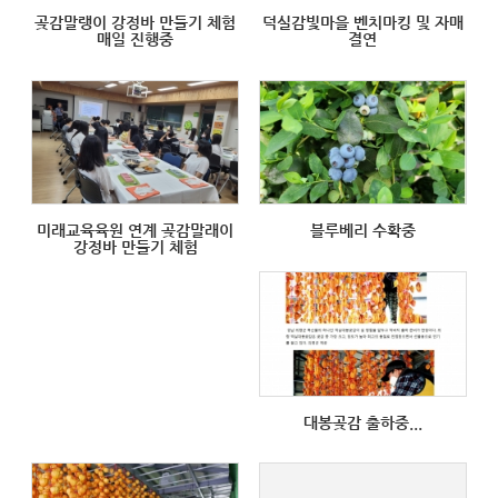
곶감말랭이 강정바 만들기 체험
덕실감빛마을 벤치마킹 및 자매
매일 진행중
결연
미래교육육원 연계 곶감말래이
블루베리 수확중
강정바 만들기 체험
대봉곶감 출하중...