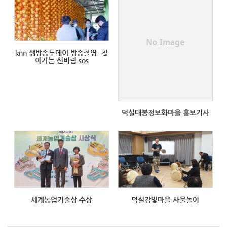
No Image
knn 생방송투데이 방송촬영- 찾
아가는 신바람 sos
덕실대봉정보화마을 홍보기사
세계농업기술상 수상
덕실감빛마을 사물놀이