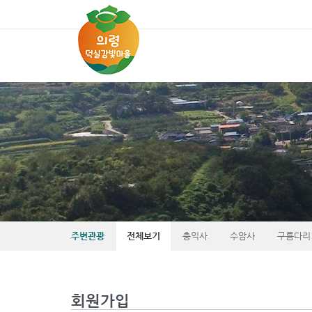
주변관광
전체보기
충익사
수암사
구름다리
회원가입