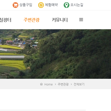
상품구입
체험예약
오시는길
실장터
주변관광
커뮤니티
역특산물 소개
전체보기
공지사항
산물 구입
충익사
덕실마을소식
수암사
갤러리
구름다리
자유게시판
의병 박물관
곤충 생태학습관
Home
주변관광
전체보기