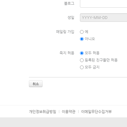
블로그
생일
메일링 가입
예
아니오
쪽지 허용
모두 허용
등록된 친구들만 허용
모두 금지
취소
개인정보취급방침
이용약관
이메일무단수집거부