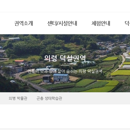
메뉴 건너뛰기
권역소개
센터/시설안내
체험안내
덕
인사말
전경보기
체험프로그램
지
마을소개
체험장(세미나실)
예약하기
특
의령 덕실권역
지역현황
찜질방
권역사업안내
전통의 맛과 향이 살아 숨쉬는 의령 덕실권역
부대시설
브랜드소개
숙박안내 및 예약
찾아오시는길
이용요금표
의병 박물관
곤충 생태학습관