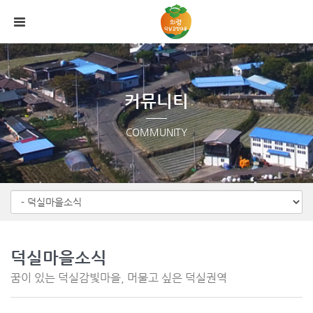
Sketchbook5, 스케치북5
Sketchbook5, 스케치북5
메뉴 건너뛰기
커뮤니티
COMMUNITY
덕실마을소식
꿈이 있는 덕실감빛마을, 머물고 싶은 덕실권역