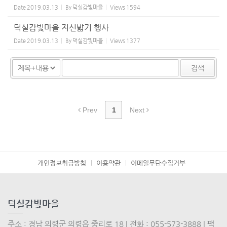
Date
2019.03.13
By
덕실감빛마을
Views
1594
덕실감빛마을 지신밟기 행사
Date
2019.03.13
By
덕실감빛마을
Views
1377
검색
Prev
1
Next
개인정보취급방침
이용약관
이메일무단수집거부
덕실감빛마을
주소 : 경남 의령군 의령읍 중리로 18 | 전화 : 055-573-3888 | 팩