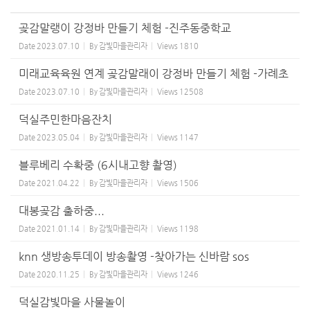
곶감말랭이 강정바 만들기 체험 -진주동중학교
Date
2023.07.10
By
감빛마을관리자
Views
1810
미래교육육원 연계 곶감말래이 강정바 만들기 체험 -가례초
Date
2023.07.10
By
감빛마을관리자
Views
12508
덕실주민한마음잔치
Date
2023.05.04
By
감빛마을관리자
Views
1147
블루베리 수확중 (6시내고향 촬영)
Date
2021.04.22
By
감빛마을관리자
Views
1506
대봉곶감 출하중...
Date
2021.01.14
By
감빛마을관리자
Views
1198
knn 생방송투데이 방송촬영 -찾아가는 신바람 sos
Date
2020.11.25
By
감빛마을관리자
Views
1246
덕실감빛마을 사물놀이