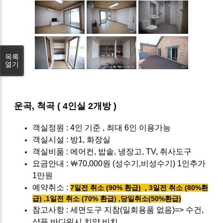
목록
열기
운곡, 척곡 ( 4인실 2개방 )
객실정원
: 4인 기준 , 최대 6인 이용가능
객실시설 : 방1, 화장실
객실비품 :
에어컨, 밥솥, 냉장고, TV, 취사도구
요금안내 :
￦70,000원 (성수기,비성수기) 1인추가
1만원
예약취소 :
7일전 취소 (90% 환급) , 3일전 취소 (80%환
급) ,1일전 취소 (70% 환급) ,당일취소(50%환급)
참고사항 : 세면도구 지참(일회용품 없음)=> 수건,
샴푸,바디워시,치약 비치